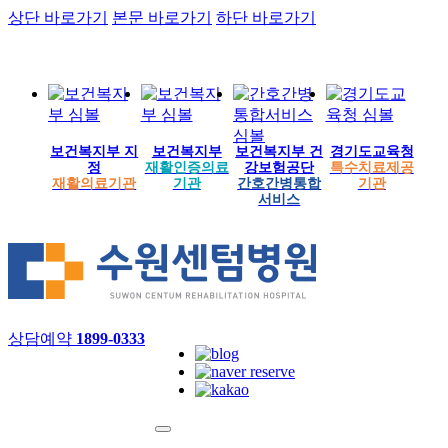
상단 바로가기
본문 바로가기
하단 바로가기
보건복지부 지
보건복지부
보건복지부 건
경기도교육청
정
재활인증의료
강보험공단
특수치료제공
재활의료기관
기관
간호간병통합
기관
서비스
상담예약
1899-0333