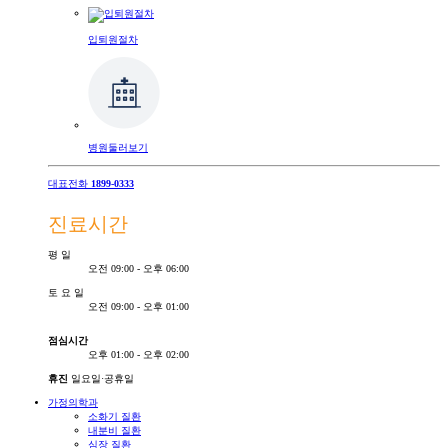
입퇴원절차
병원둘러보기
대표전화
1899-0333
진료시간
평
일
오전 09:00 - 오후 06:00
토
요
일
오전 09:00 - 오후 01:00
점심시간
오후 01:00 - 오후 02:00
휴진
일요일·공휴일
가정의학과
소화기 질환
내분비 질환
심장 질환