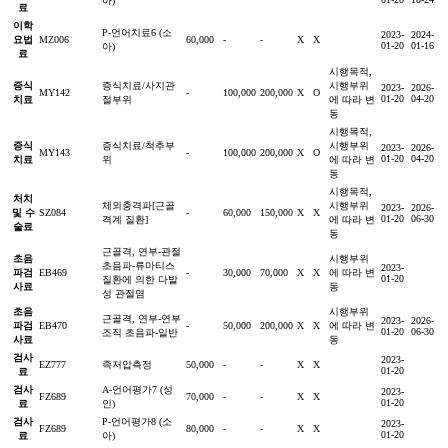
아)
료
이학
P-언어치료6 (소
2023-
2024-
요법
MZ006
60,000
-
-
X
X
01-20
01-16
아)
료
시행목적,
증식
증식치료/사지관
시행부위
2023-
2026-
MY142
-
100,000
200,000
X
O
01-20
04-20
치료
절부위
에 따라 변
동
시행목적,
증식
증식치료/척추부
시행부위
2023-
2026-
MY143
-
100,000
200,000
X
O
01-20
04-20
치료
위
에 따라 변
동
시행목적,
처치
체외충격파[근골
시행부위
2023-
2026-
및 수
SZ084
-
60,000
150,000
X
X
01-20
06-30
격계 질환]
에 따라 변
술료
동
근골격, 연부-관절
초음
시행부위
초음파-류마티스
2023-
파검
EB469
-
30,000
70,000
X
X
에 따라 변
01-20
질환에 의한 다발
사료
동
성 관절염
초음
시행부위
근골격, 연부-연부
2023-
2026-
파검
EB470
-
50,000
200,000
X
X
에 따라 변
01-20
06-30
조직 초음파-일반
사료
동
검사
2023-
EZ777
족저압측정
50,000
-
-
X
X
01-20
료
검사
A-언어평가7 (성
2023-
FZ689
70,000
-
-
X
X
01-20
료
인)
검사
P-언어평가8 (소
2023-
FZ689
80,000
-
-
X
X
01-20
료
아)