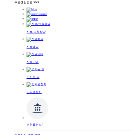
수원센텀병원
SNS
진료/입원상담
진료예약
진료안내
오시는 길
입퇴원절차
병원둘러보기