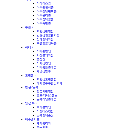
허리디스크
척추관협착증
척추전방전위증
척추분리증
척추압박골절
척추측만증
무릎
+
퇴행성관절염
반월상연골판파열
십자인대파열
무릎연골연화증
어깨
+
어깨관절염
회전근개파열
오십견
석회성건염
어깨충돌증후군
재발성탈구
고관절
+
퇴행성고관절염
대퇴골두무혈성괴사
팔/손/손목
+
팔꿈치관절염
골프/테니스엘보
손목터널증후군
발/발목
+
족저근막염
아킬레스건염
발목인대손상
비수술치료
+
체외충격파
도수치료