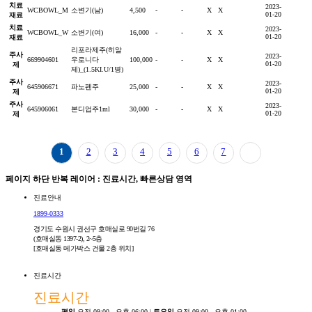
치료
2023-
WCBOWL_M
소변기(남)
4,500
-
-
X
X
01-20
재료
치료
2023-
WCBOWL_W
소변기(여)
16,000
-
-
X
X
01-20
재료
리포라제주(히알
주사
2023-
669904601
우로니다
100,000
-
-
X
X
01-20
제
제)_(1.5KI.U/1병)
주사
2023-
645906671
파노펜주
25,000
-
-
X
X
01-20
제
주사
2023-
645906061
본디업주1ml
30,000
-
-
X
X
01-20
제
1
2
3
4
5
6
7
페이지 하단 반복 레이어 : 진료시간, 빠른상담 영역
진료안내
1899-0333
경기도 수원시 권선구 호매실로 90번길 76
(호매실동 1397-2), 2~5층
[호매실동 메가박스 건물 2층 위치]
진료시간
진료시간
평일
오전 09:00 - 오후 06:00 |
토요일
오전 09:00 - 오후 01:00