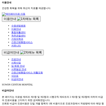
이용안내
건강한 회복을 위해 최선의 치료를 제공합니다.
이용안내
수원센텀병원
이용안내
통합재활센터
척추관절센터
가정의학과
간호간병통합서비스
커뮤니티
비급여안내
진료안내
사회사업
입·퇴원 안내
서류발급 안내
간호간병통합서비스 재활모형
식단표
비급여안내
SUWON CENTUM HOSPITAL
비급여안내
본 페이지는 의료법 제45조 제1항 및 제2항과 시행규칙 제42조의 2 제1항 및 제2항에 의하여 비급
여 진료비용을 고지하기 위한 검색화면입니다.
조회된 비급여 진료비용은 단일 개별 항목의 1회 비용이므로 진료과정에서 처방량에 따라 해당 항