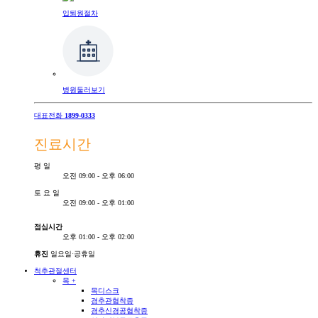
입퇴원절차
병원둘러보기
대표전화
1899-0333
진료시간
평
일
오전 09:00 - 오후 06:00
토
요
일
오전 09:00 - 오후 01:00
점심시간
오후 01:00 - 오후 02:00
휴진
일요일·공휴일
척추관절센터
목
+
목디스크
경추관협착증
경추신경공협착증