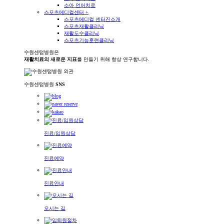
소아 언어치료
스포츠메디컬센터
+
스포츠메디컬 센터진소개
스포츠재활클리닉
재활도수클리닉
스포츠기능훈련클리닉
수원센텀병원은
재활치료의 새로운 지표
를 만들기 위해 항상 연구합니다.
수원센텀병원
SNS
진료/입원상담
진료예약
진료안내
오시는 길