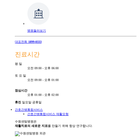
병원둘러보기
대표전화
1899-0333
진료시간
평
일
오전 09:00 - 오후 06:00
토
요
일
오전 09:00 - 오후 01:00
점심시간
오후 01:00 - 오후 02:00
휴진
일요일·공휴일
간호간병통합서비스
간호간병통합서비스 재활모형
수원센텀병원은
재활치료의 새로운 지표
를 만들기 위해 항상 연구합니다.