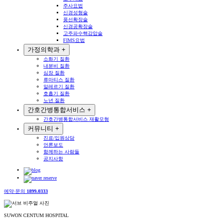
주사요법
신경성형술
풍선확장술
신경공확장술
고주파수핵감압술
FIMS요법
가정의학과
+
소화기 질환
내분비 질환
심장 질환
류마티스 질환
알레르기 질환
호흡기 질환
노년 질환
간호간병통합서비스
+
간호간병통합서비스 재활모형
커뮤니티
+
진료/입원상담
언론보도
함께하는 사람들
공지사항
예약·문의
1899.0333
SUWON CENTUM HOSPITAL