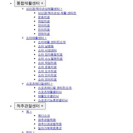
통합재활센터
+
뇌신경/척수손상재활센터
+
뇌신경/척수손상 재활 센터진
운동치료
작업치료
언어치료
인지치료
연하치료
소아재활센터
+
소아재활 센터진소개
소아 낮병동
소아 사경센터
소아 감각통합치료
소아 스노젤렌치료
소아 작업치료
소아 운동치료
소아 도수치료
소아 인지치료
소아 언어치료
스포츠메디컬센터
+
스포츠메디컬 센터진소개
스포츠재활클리닉
재활도수클리닉
스포츠기능훈련클리닉
척추관절센터
+
목
+
목디스크
경추관협착증
경추신경공협착증
일자거북목증후군
허리
+