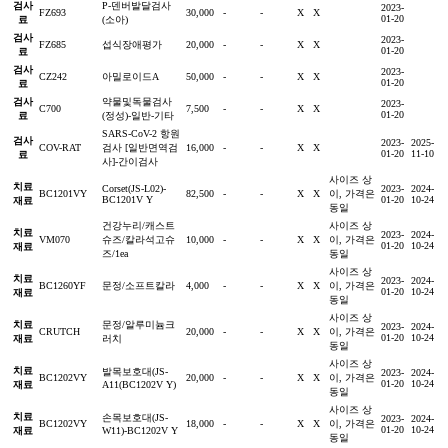
검사
P-덴버발달검사
2023-
FZ693
30,000
-
-
X
X
01-20
료
(소아)
검사
2023-
FZ685
섭식장애평가
20,000
-
-
X
X
01-20
료
검사
2023-
CZ242
아밀로이드A
50,000
-
-
X
X
01-20
료
검사
약물및독물검사
2023-
C700
7,500
-
-
X
X
01-20
료
(정성)-일반-기타
SARS-CoV-2 항원
검사
2023-
2025-
COV-RAT
검사 [일반면역검
16,000
-
-
X
X
01-20
11-10
료
사]-간이검사
사이즈 상
치료
Corset(JS-L02)-
2023-
2024-
BC1201VY
82,500
-
-
X
X
이, 가격은
BC1201V Y
01-20
10-24
재료
동일
건강누리/캐스트
사이즈 상
치료
2023-
2024-
VM070
슈즈/칼라석고슈
10,000
-
-
X
X
이, 가격은
01-20
10-24
재료
즈/1ea
동일
사이즈 상
치료
2023-
2024-
BC1260YF
문정/소프트칼라
4,000
-
-
X
X
이, 가격은
01-20
10-24
재료
동일
사이즈 상
치료
문정/알루미늄크
2023-
2024-
CRUTCH
20,000
-
-
X
X
이, 가격은
01-20
10-24
재료
러치
동일
사이즈 상
치료
발목보호대(JS-
2023-
2024-
BC1202VY
20,000
-
-
X
X
이, 가격은
01-20
10-24
재료
A11(BC1202V Y)
동일
사이즈 상
치료
손목보호대(JS-
2023-
2024-
BC1202VY
18,000
-
-
X
X
이, 가격은
01-20
10-24
재료
W11)-BC1202V Y
동일