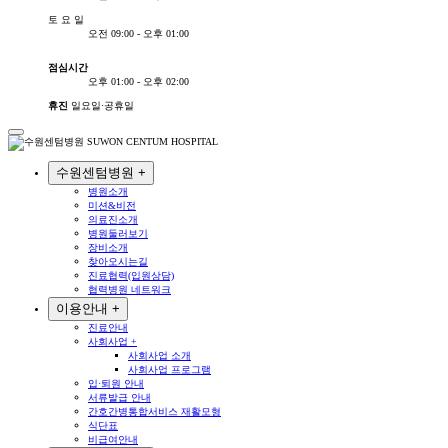
토
요
일
오전 09:00 - 오후 01:00
점심시간
오후 01:00 - 오후 02:00
휴진
일요일·공휴일
수원센텀병원
+
병원소개
미션&비전
의료진소개
병원둘러보기
장비소개
찾아오시는길
진료협력(입원상담)
협력병원 네트워크
이용안내
+
진료안내
사회사업
+
사회사업 소개
사회사업 프로그램
입·퇴원 안내
서류발급 안내
간호간병통합서비스 재활모형
식단표
비급여안내