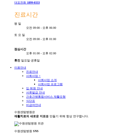
대표전화
1899-0333
진료시간
평
일
오전 09:00 - 오후 06:00
토
요
일
오전 09:00 - 오후 01:00
점심시간
오후 01:00 - 오후 02:00
휴진
일요일·공휴일
이용안내
진료안내
사회사업
+
사회사업 소개
사회사업 프로그램
입·퇴원 안내
서류발급 안내
간호간병통합서비스 재활모형
식단표
비급여안내
수원센텀병원은
재활치료의 새로운 지표
를 만들기 위해 항상 연구합니다.
수원센텀병원
SNS