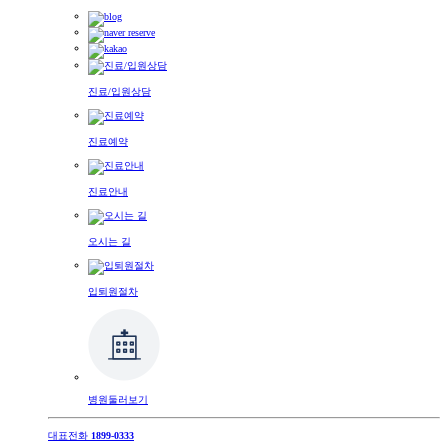
진료/입원상담
진료예약
진료안내
오시는 길
입퇴원절차
병원둘러보기
대표전화
1899-0333