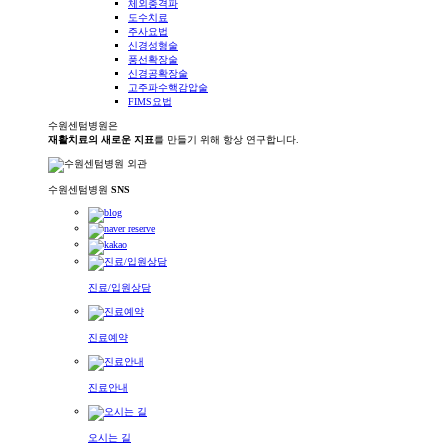
체외충격파
도수치료
주사요법
신경성형술
풍선확장술
신경공확장술
고주파수핵감압술
FIMS요법
수원센텀병원은
재활치료의 새로운 지표
를 만들기 위해 항상 연구합니다.
수원센텀병원
SNS
진료/입원상담
진료예약
진료안내
오시는 길