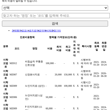
목의 비용이 달라질 수 있습니다.
검색
전체
행위료
검사료
치료재료
약제비
제증명
기타
진료비용항목
항목별 가격정보(단위:원)
치
최초
최종
료
약
분류
특이사항
등록
변경
최저
최고
코드
명칭
비용
재
제
일
일
비용
비용
료
비
대
이학
시행부위
비침습적 무통증
2023-
2024-
요법
MZ012
100,000
-
-
X
X
에 따라 변
01-20
10-24
신호요법
료
동
이학
시행부위
2023-
2026-
요법
MZ007
신장분사치료
-
20,000
150,000
X
X
에 따라 변
01-20
06-30
료
동
이학
시행시간
2023-
요법
MZ009
A-인지치료 (성인)
-
50,000
100,000
X
X
에 따라 변
01-20
료
동
이학
A-언어치료5 (성
2023-
요법
MZ006
50,000
-
-
X
X
01-20
인)
료
이학
P-인지치료6 (소
2023-
2024-
요법
MZ009
60,000
-
-
X
X
01-20
10-24