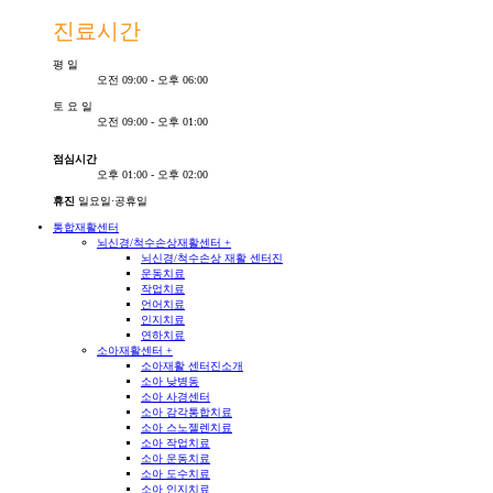
진료시간
평
일
오전 09:00 - 오후 06:00
토
요
일
오전 09:00 - 오후 01:00
점심시간
오후 01:00 - 오후 02:00
휴진
일요일·공휴일
통합재활센터
뇌신경/척수손상재활센터
+
뇌신경/척수손상 재활 센터진
운동치료
작업치료
언어치료
인지치료
연하치료
소아재활센터
+
소아재활 센터진소개
소아 낮병동
소아 사경센터
소아 감각통합치료
소아 스노젤렌치료
소아 작업치료
소아 운동치료
소아 도수치료
소아 인지치료