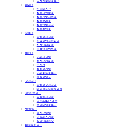
일자거북목증후군
허리
+
허리디스크
척추관협착증
척추전방전위증
척추분리증
척추압박골절
척추측만증
무릎
+
퇴행성관절염
반월상연골판파열
십자인대파열
무릎연골연화증
어깨
+
어깨관절염
회전근개파열
오십견
석회성건염
어깨충돌증후군
재발성탈구
고관절
+
퇴행성고관절염
대퇴골두무혈성괴사
팔/손/손목
+
팔꿈치관절염
골프/테니스엘보
손목터널증후군
발/발목
+
족저근막염
아킬레스건염
발목인대손상
비수술치료
+