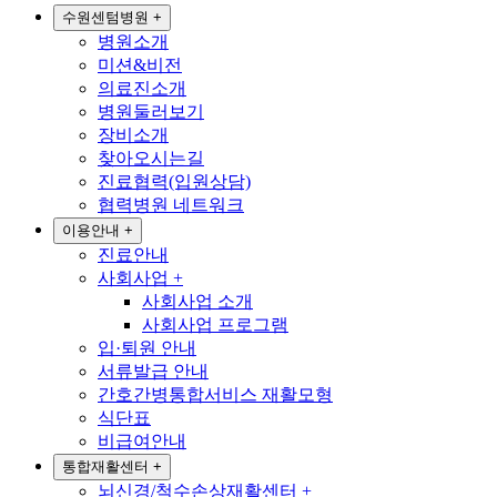
수원센텀병원
+
병원소개
미션&비전
의료진소개
병원둘러보기
장비소개
찾아오시는길
진료협력(입원상담)
협력병원 네트워크
이용안내
+
진료안내
사회사업
+
사회사업 소개
사회사업 프로그램
입·퇴원 안내
서류발급 안내
간호간병통합서비스 재활모형
식단표
비급여안내
통합재활센터
+
뇌신경/척수손상재활센터
+