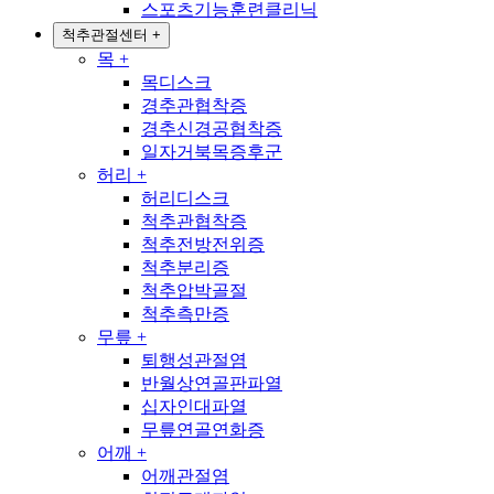
스포츠기능훈련클리닉
척추관절센터
+
목
+
목디스크
경추관협착증
경추신경공협착증
일자거북목증후군
허리
+
허리디스크
척추관협착증
척추전방전위증
척추분리증
척추압박골절
척추측만증
무릎
+
퇴행성관절염
반월상연골판파열
십자인대파열
무릎연골연화증
어깨
+
어깨관절염