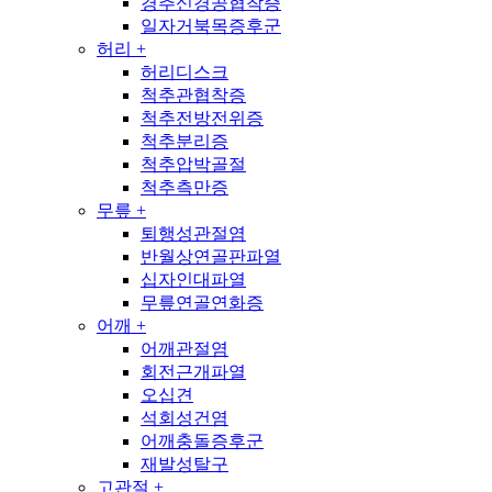
경추신경공협착증
일자거북목증후군
허리
+
허리디스크
척추관협착증
척추전방전위증
척추분리증
척추압박골절
척추측만증
무릎
+
퇴행성관절염
반월상연골판파열
십자인대파열
무릎연골연화증
어깨
+
어깨관절염
회전근개파열
오십견
석회성건염
어깨충돌증후군
재발성탈구
고관절
+