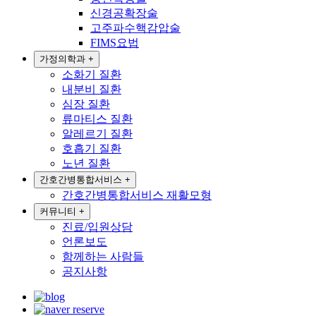
신경공확장술
고주파수핵감압술
FIMS요법
가정의학과
+
소화기 질환
내분비 질환
심장 질환
류마티스 질환
알레르기 질환
호흡기 질환
노년 질환
간호간병통합서비스
+
간호간병통합서비스 재활모형
커뮤니티
+
진료/입원상담
언론보도
함께하는 사람들
공지사항