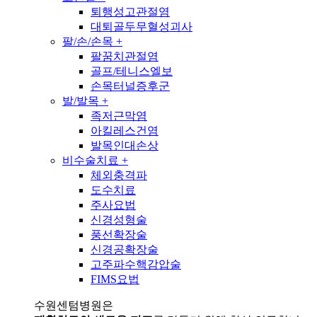
퇴행성고관절염
대퇴골두무혈성괴사
팔/손/손목
+
팔꿈치관절염
골프/테니스엘보
손목터널증후군
발/발목
+
족저근막염
아킬레스건염
발목인대손상
비수술치료
+
체외충격파
도수치료
주사요법
신경성형술
풍선확장술
신경공확장술
고주파수핵감압술
FIMS요법
수원센텀병원은