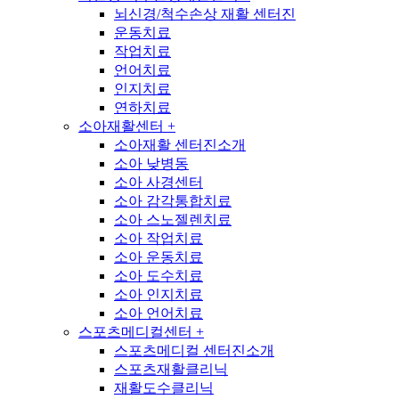
뇌신경/척수손상 재활 센터진
운동치료
작업치료
언어치료
인지치료
연하치료
소아재활센터
+
소아재활 센터진소개
소아 낮병동
소아 사경센터
소아 감각통합치료
소아 스노젤렌치료
소아 작업치료
소아 운동치료
소아 도수치료
소아 인지치료
소아 언어치료
스포츠메디컬센터
+
스포츠메디컬 센터진소개
스포츠재활클리닉
재활도수클리닉