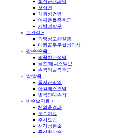
회전근개파열
오십견
석회성건염
어깨충돌증후군
재발성탈구
고관절
+
퇴행성고관절염
대퇴골두무혈성괴사
팔/손/손목
+
팔꿈치관절염
골프/테니스엘보
손목터널증후군
발/발목
+
족저근막염
아킬레스건염
발목인대손상
비수술치료
+
체외충격파
도수치료
주사요법
신경성형술
풍선확장술