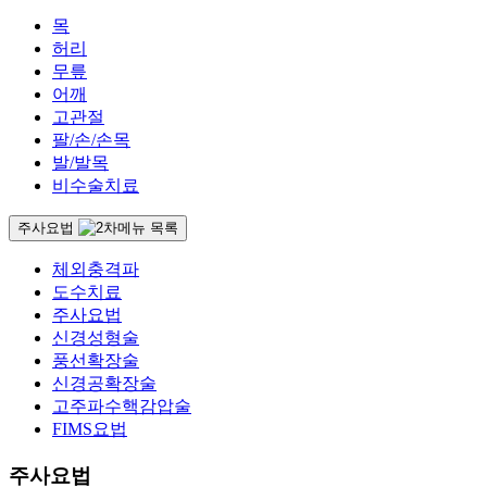
목
허리
무릎
어깨
고관절
팔/손/손목
발/발목
비수술치료
주사요법
체외충격파
도수치료
주사요법
신경성형술
풍선확장술
신경공확장술
고주파수핵감압술
FIMS요법
주사요법