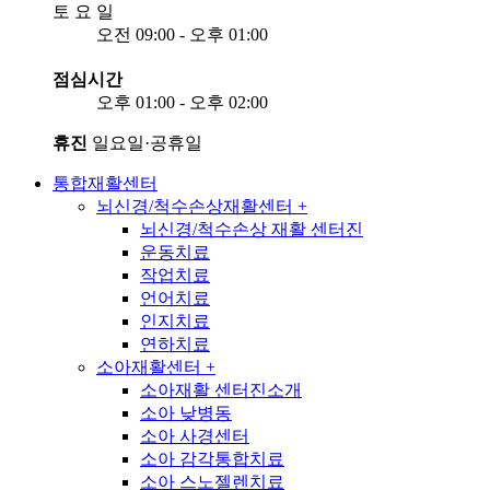
토
요
일
오전 09:00 - 오후 01:00
점심시간
오후 01:00 - 오후 02:00
휴진
일요일·공휴일
통합재활센터
뇌신경/척수손상재활센터
+
뇌신경/척수손상 재활 센터진
운동치료
작업치료
언어치료
인지치료
연하치료
소아재활센터
+
소아재활 센터진소개
소아 낮병동
소아 사경센터
소아 감각통합치료
소아 스노젤렌치료