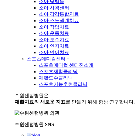
소아 낮병동
소아 사경센터
소아 감각통합치료
소아 스노젤렌치료
소아 작업치료
소아 운동치료
소아 도수치료
소아 인지치료
소아 언어치료
스포츠메디컬센터
+
스포츠메디컬 센터진소개
스포츠재활클리닉
재활도수클리닉
스포츠기능훈련클리닉
수원센텀병원은
재활치료의 새로운 지표
를 만들기 위해 항상 연구합니다.
수원센텀병원
SNS