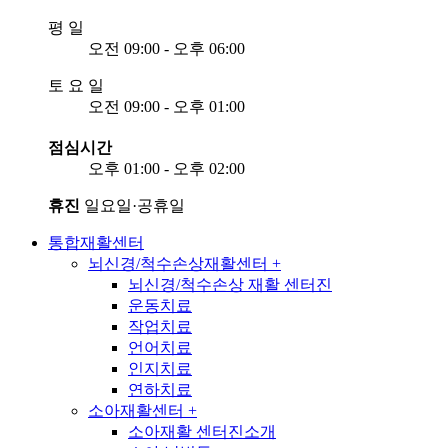
평
일
오전 09:00 - 오후 06:00
토
요
일
오전 09:00 - 오후 01:00
점심시간
오후 01:00 - 오후 02:00
휴진
일요일·공휴일
통합재활센터
뇌신경/척수손상재활센터
+
뇌신경/척수손상 재활 센터진
운동치료
작업치료
언어치료
인지치료
연하치료
소아재활센터
+
소아재활 센터진소개