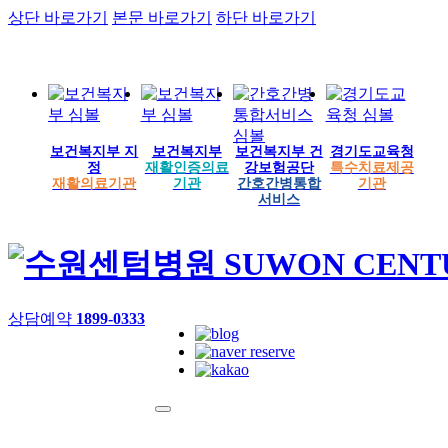
상단 바로가기
본문 바로가기
하단 바로가기
보건복지부 지
보건복지부
보건복지부 건
경기도교육청
정
재활인증의료
강보험공단
특수치료제공
재활의료기관
기관
간호간병통합
기관
서비스
상담예약
1899-0333